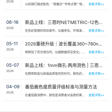
2026
以前我们描述肤色：“我偏白”“你有点黄”“他挺黑”……现在…
查看详情>>
06-16
新品上线：三恩时NETMETRIC-12色砖与网络校正软件，解决台间差难题
2026
在色彩管理的供应链中，仪器老化、环境波动、台间差…… 一个环节的微小偏差，都可能导致最终…
查看详情>>
05-11
2026重磅升级｜波长覆盖360~780nm，三恩时便携式分光测色仪全光谱了！
2026
明明加了荧光增白剂，仪器数据却没变化；两个零件在室内颜色一样，一到阳光下就“原形毕露”&hel…
查看详情>>
05-07
新品上线：1mm微孔·两用测色 | 三恩时PS401/PS301分光测色仪！
2026
在精密制造与高端品质管控的时代，颜色的微小偏差往往决定着产品的最终命运。对于极小物件、曲面弧面、精密…
查看详情>>
04-09
番茄酱色度质量评级标准与测量方法
2026
在番茄酱消费中，颜色是消费者对品质的第一感知，其一致性与达标性直接影响品牌信任度和产品竞争力。很多人…
查看详情>>