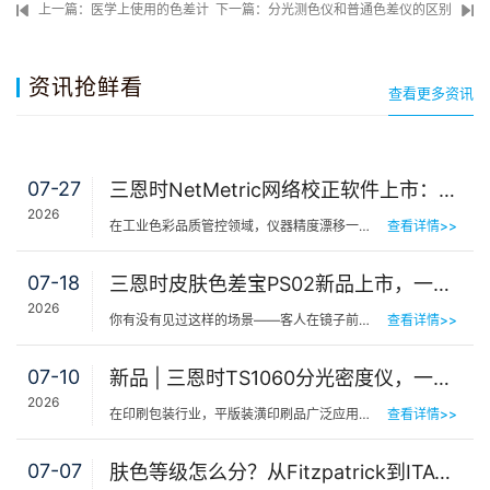
上一篇：医学上使用的色差计
下一篇：分光测色仪和普通色差仪的区别
资讯抢鲜看
查看更多资讯
07-27
三恩时NetMetric网络校正软件上市：告别返厂，15分钟让测色仪“恢复出厂精度”
2026
在工业色彩品质管控领域，仪器精度漂移一直是制造企业挥之不去的隐痛。同一批货，A车间测合格、B车间测不合…
查看详情>>
07-18
三恩时皮肤色差宝PS02新品上市，一键测出你的精准肤色等级
2026
你有没有见过这样的场景——客人在镜子前端详半天，问：“我是不是白了一点？”美容师…
查看详情>>
07-10
新品 | 三恩时TS1060分光密度仪，一机覆盖平版装潢印刷品色密度与色差检测
2026
在印刷包装行业，平版装潢印刷品广泛应用于包装工艺品、日化标签、节日用品等场景，客户对同一批次产品的色…
查看详情>>
07-07
肤色等级怎么分？从Fitzpatrick到ITA°，三恩时皮肤测色仪让肤色“数字化”