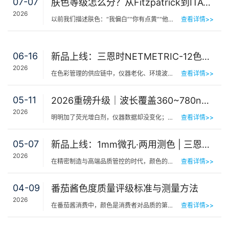
07-07
肤色等级怎么分？从Fitzpatrick到ITA°，三恩时皮肤测色仪让肤色“数字化”
2026
以前我们描述肤色：“我偏白”“你有点黄”“他挺黑”……现在…
查看详情>>
06-16
新品上线：三恩时NETMETRIC-12色砖与网络校正软件，解决台间差难题
2026
在色彩管理的供应链中，仪器老化、环境波动、台间差…… 一个环节的微小偏差，都可能导致最终…
查看详情>>
05-11
2026重磅升级｜波长覆盖360~780nm，三恩时便携式分光测色仪全光谱了！
2026
明明加了荧光增白剂，仪器数据却没变化；两个零件在室内颜色一样，一到阳光下就“原形毕露”&hel…
查看详情>>
05-07
新品上线：1mm微孔·两用测色 | 三恩时PS401/PS301分光测色仪！
2026
在精密制造与高端品质管控的时代，颜色的微小偏差往往决定着产品的最终命运。对于极小物件、曲面弧面、精密…
查看详情>>
04-09
番茄酱色度质量评级标准与测量方法
2026
在番茄酱消费中，颜色是消费者对品质的第一感知，其一致性与达标性直接影响品牌信任度和产品竞争力。很多人…
查看详情>>