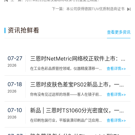
下一篇：本公司获得德国TUV优质制造商证书
资讯抢鲜看
查看更多资讯
07-27
三恩时NetMetric网络校正软件上市：告别返厂，15分钟让测色仪“恢复出厂精度”
2026
在工业色彩品质管控领域，仪器精度漂移一直是制造企业挥之不去的隐痛。同一批货，A车间测合格、B车间测不合…
查看详情>>
07-18
三恩时皮肤色差宝PS02新品上市，一键测出你的精准肤色等级
2026
你有没有见过这样的场景——客人在镜子前端详半天，问：“我是不是白了一点？”美容师…
查看详情>>
07-10
新品 | 三恩时TS1060分光密度仪，一机覆盖平版装潢印刷品色密度与色差检测
2026
在印刷包装行业，平版装潢印刷品广泛应用于包装工艺品、日化标签、节日用品等场景，客户对同一批次产品的色…
查看详情>>