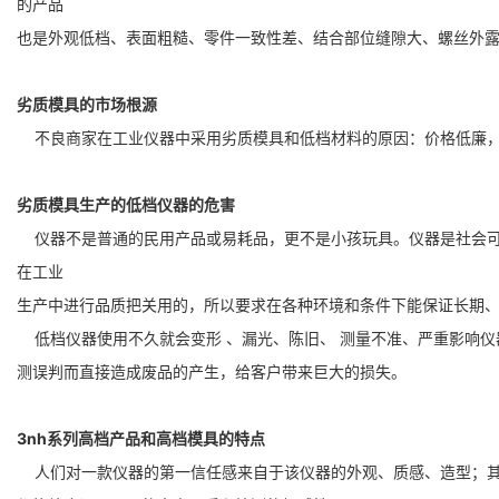
的
产品
也是外观低档、表面粗糙、零件一致性差、结合部位缝隙大、螺丝外
劣质模具的市场根源
不良商家在工业仪器中采用劣质模具和低档材料的原因：价格低廉
劣质模具生产的低档仪器的危害
仪器不是普通的民用产品或易耗品，更不是小孩玩具。仪器是社会
在
工业
生产中进行品质把关用的，所以要求在各种环境和条件下能保证长期
低档仪器使用不久就会变形 、漏光、陈旧、 测量不准、严重影响
测
误
判
而直接造成废品的产生，给客户带来巨大的损失。
3nh系列高档产品和高档模具的
特点
人们对一款仪器的第一信任感来自于该仪器的外观、质感、造型；