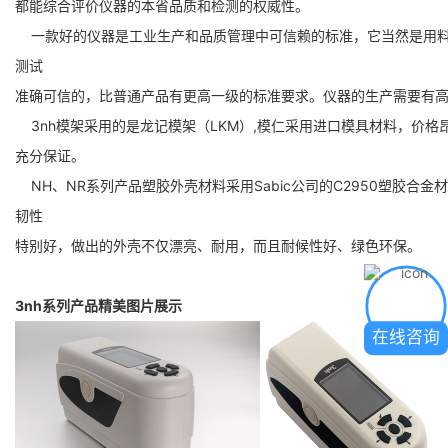
都能
综
合评价仪器的本省品质和检测的权威性。
一款好的仪器是工业生产和品质管理中可信赖的标准，它当然是用
测
试
准确可信的，比普通产品有更高一级的标准要求。仪器的生产需要有
3nh
模架采用的是龙记模架（LKM）,模仁采用进口模具材料，价
充
分
保
证。
NH、NR系列产品塑胶外壳材料采用Sabic公司的C2950塑胶合
韧
性
特别好，做出的外壳不仅漂亮、耐用，而且耐候性好、绿色环保。
3nh系列产品精美图片展示
在线咨询