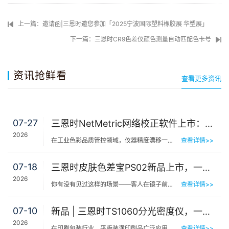
上一篇：邀请函|三恩时邀您参加「2025宁波国际塑料橡胶展 华塑展」
下一篇：三恩时CR9色差仪颜色测量自动匹配色卡号
资讯抢鲜看
查看更多资讯
07-27
三恩时NetMetric网络校正软件上市：告别返厂，15分钟让测色仪“恢复出厂精度”
2026
在工业色彩品质管控领域，仪器精度漂移一直是制造企业挥之不去的隐痛。同一批货，A车间测合格、B车间测不合…
查看详情>>
07-18
三恩时皮肤色差宝PS02新品上市，一键测出你的精准肤色等级
2026
你有没有见过这样的场景——客人在镜子前端详半天，问：“我是不是白了一点？”美容师…
查看详情>>
07-10
新品 | 三恩时TS1060分光密度仪，一机覆盖平版装潢印刷品色密度与色差检测
2026
在印刷包装行业，平版装潢印刷品广泛应用于包装工艺品、日化标签、节日用品等场景，客户对同一批次产品的色…
查看详情>>