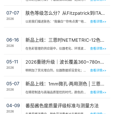
07-07
肤色等级怎么分？从Fitzpatrick到ITA°，三恩时皮肤测色仪让肤色“数字化”
2026
以前我们描述肤色：“我偏白”“你有点黄”“他挺黑”……现在…
查看详情>>
06-16
新品上线：三恩时NETMETRIC-12色砖与网络校正软件，解决台间差难题
2026
在色彩管理的供应链中，仪器老化、环境波动、台间差…… 一个环节的微小偏差，都可能导致最终…
查看详情>>
05-11
2026重磅升级｜波长覆盖360~780nm，三恩时便携式分光测色仪全光谱了！
2026
明明加了荧光增白剂，仪器数据却没变化；两个零件在室内颜色一样，一到阳光下就“原形毕露”&hel…
查看详情>>
05-07
新品上线：1mm微孔·两用测色 | 三恩时PS401/PS301分光测色仪！
2026
在精密制造与高端品质管控的时代，颜色的微小偏差往往决定着产品的最终命运。对于极小物件、曲面弧面、精密…
查看详情>>
04-09
番茄酱色度质量评级标准与测量方法
2026